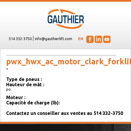
514 332-3750
info@gauthierlift.com
EN
pwx_hwx_ac_motor_clark_forkli
-
Type de pneus :
Hauteur de mât :
po.
Moteur :
Capacité de charge (lb):
Contactez un conseiller aux ventes au 514 332-3750