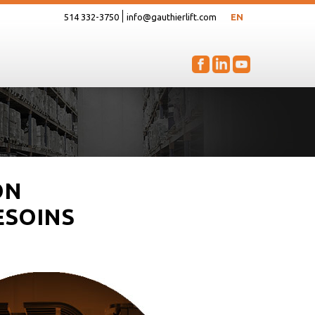
514 332-3750
info@gauthierlift.com
EN
ON
ESOINS