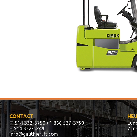
CONTACT
HEU
T. 514 332-3750
• 1 866 537-3750
Lund
F. 514 332-5249
7 h 
info@gauthierlift.com