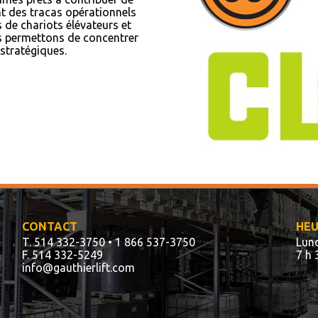
nt des tracas opérationnels
 de chariots élévateurs et
s permettons de concentrer
 stratégiques.
CONTACT
HEU
T. 514 332-3750
• 1 866 537-3750
Lund
F. 514 332-5249
7 h 
info@gauthierlift.com