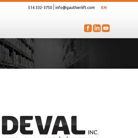
514 332-3750
info@gauthierlift.com
EN